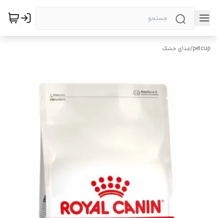
petcup
/
غذای خشک