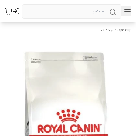
petcup
/
غذای خشک