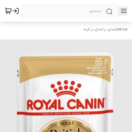
petcup
/
غذای تر
/
غذای تر گربه