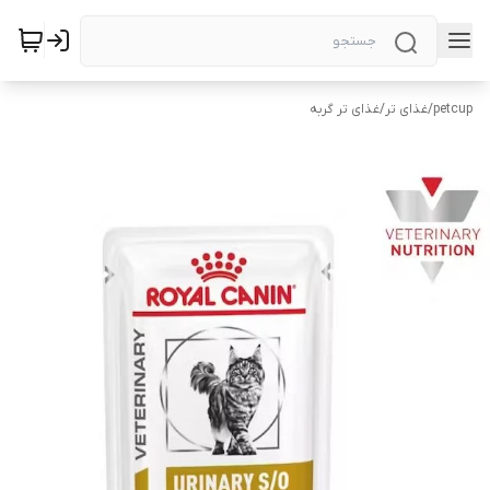
petcup
/
غذای تر
/
غذای تر گربه