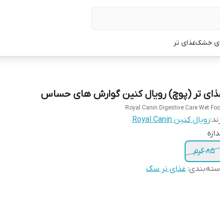
ی خشک
غذای تر
ذای تر (پوچ) رویال کنین گوارش های حساس
Royal Canin Digestive Care Wet Fo
ند:
رویال کنین Royal Canin
دازه
85 گرم
ته‌بندی
:
غذای تر سگ