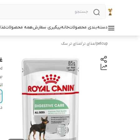
دسته‌بندی محصولات
خانه
پیگیری سفارش
همه محصولات
غذا
petcup
/
غذای تر
/
غذای تر سگ
غ
od
بر
ان
دس