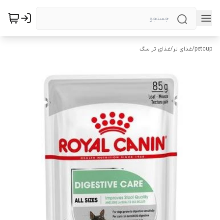
petcup
/
غذای تر
/
غذای تر سگ