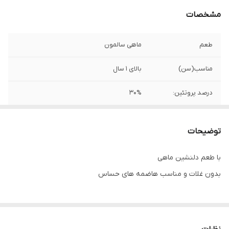
مشخصات
طعم
ماهی سالمون
مناسب(سن)
بالای 1 سال
درصد پروتئین:
30%
درصد چربی:
15%
توضیحات
درصد فیبر:
2.2%
با طعم دلنشین ماهی
درصد خاکستر:
6.9%
بدون غلات و مناسب هاضمه های حساس
مزایا:
بدون غلات - حفظ سلامت دستگاه ادراری - ضد
آلرژی