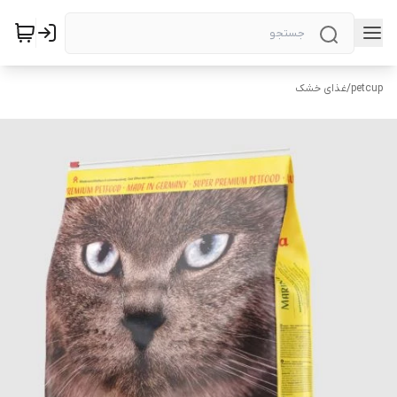
petcup
/
غذای خشک