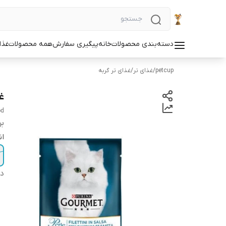
دسته‌بندی محصولات
خانه
پیگیری سفارش
همه محصولات
غذا
petcup
/
غذای تر
/
غذای تر گربه
غ
od
بر
ان
دس