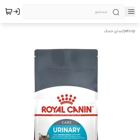
petcup
/
غذای خشک