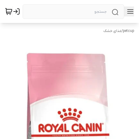
petcup
/
غذای خشک