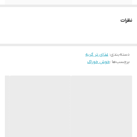
مناسب(سن)
گربه های بالغ
نظرات
نوع
کنسرو
مزایا:
طعم بسیار جذاب،مناسب برای تامین آب
بدن،برای سلامت قلب و چشم،حاوی آنتی
اکسیدان،فاقد مواد نگهدارند و رنگ
دسته‌بندی
:
غذای تر گربه
مصنوعی،بدون غلات
برچسب‌ها :
خوش خوراک
درصد رطوبت:
رطوبت بالا 88%
ویتامین های
D3 ،B5 ،B3 ،B2 ،E ،A
موجود: