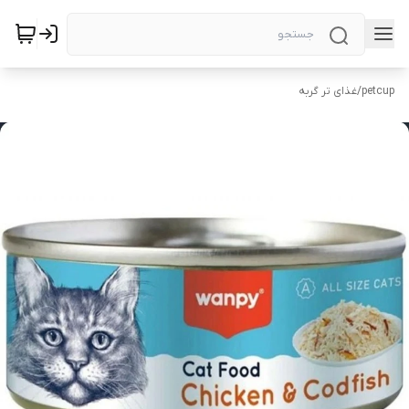
petcup
/
غذای تر گربه