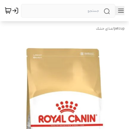
petcup
/
غذای خشک