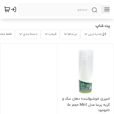
پت شاپ
جدیدترین
برندها
قیمت
دسته‌بندی
فقط محص
اسپری خوشبوکننده دهان سگ و
گربه پرسا مدل Mint حجم 50
ناموجود
میلی لیتر